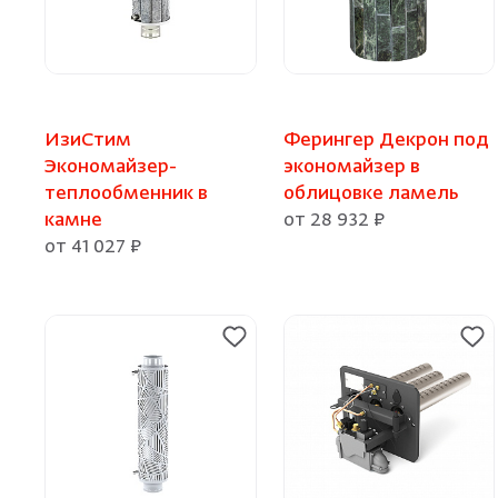
ИзиСтим
Ферингер Декрон под
Экономайзер-
экономайзер в
теплообменник в
облицовке ламель
камне
от 28 932 ₽
от 41 027 ₽