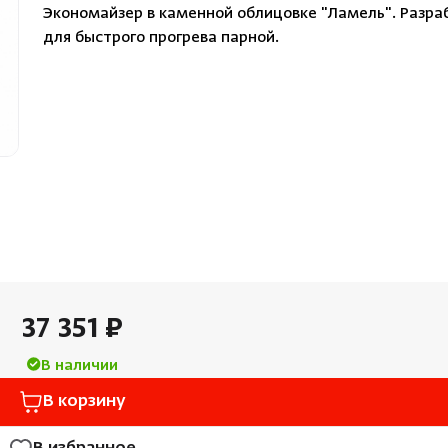
Облицовка и порталы
Экономайзер в каменной облицовке "Ламель". Разра
Лёдоген
для быстрого прогрева парной.
SPA-оборудование
Пароду
Камни для печей
Краны
Аксессуары
37 351 ₽
В наличии
В корзину