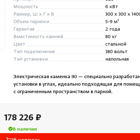
Облицовка и порталы
Мощность
6 кВт
Лёдоген
Размер, Ш x Г x В
300 x 300 x 14
SPA-оборудование
Объем парилки
5-9 м³
Пароду
Камни для печей
Гарантия
2 года
Краны
Вместимость камней
80 кг
Аксессуары
Цвет
стальной
Тип подключения
380 вольт
Тип установки
напольная
Электрическая каменка IKI — специально разработа
установки в углах, идеально подходящая для поме
с ограниченным пространством в парной.
178 226 ₽
В наличии