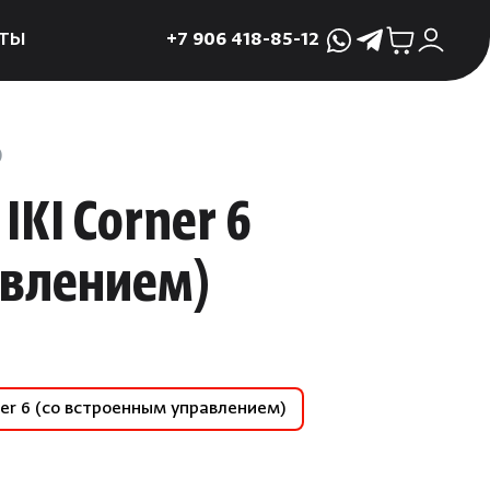
ТЫ
+7 906 418-85-12
WhatsApp
Telegram
ктующие
и
)
ие
IKI Corner 6
мама
авлением)
ры для печей
ы
 поддоны и
 слива
er 6 (со встроенным управлением)
р
асные сауны