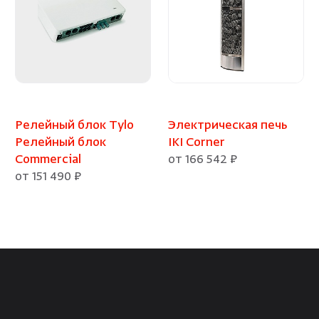
Релейный блок Tylo
Электрическая печь
Релейный блок
IKI Corner
Commercial
от 166 542 ₽
от 151 490 ₽