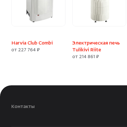
Harvia Club Combi
Электрическая печь
от 227 764 ₽
Tulikivi Riite
от 214 861 ₽
Контакты