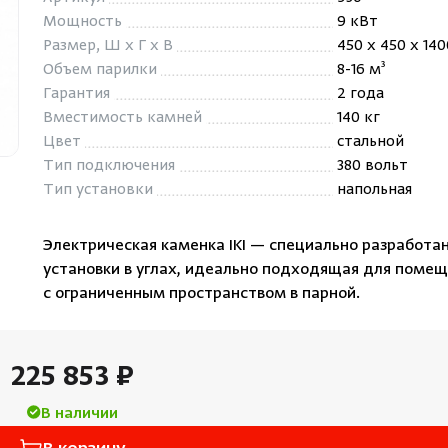
Облицовка и порталы
Мощность
9 кВт
Лёдоген
Размер, Ш x Г x В
450 x 450 x 14
SPA-оборудование
Объем парилки
8-16 м³
Пароду
Камни для печей
Гарантия
2 года
Краны
Вместимость камней
140 кг
Аксессуары
Цвет
стальной
Тип подключения
380 вольт
Тип установки
напольная
Электрическая каменка IKI — специально разработа
установки в углах, идеально подходящая для поме
с ограниченным пространством в парной.
225 853 ₽
В наличии