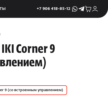
ТЫ
+7 906 418-85-12
WhatsApp
Telegram
ктующие
и
)
ие
IKI Corner 9
мама
авлением)
ры для печей
ы
 поддоны и
 слива
er 9 (со встроенным управлением)
р
асные сауны