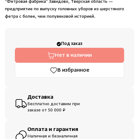
"Фетровая фабрика" Завидово, Тверская область —
Душевые поддоны и системы слива
предприятие по выпуску головных уборов из шерстяного
фетра с более, чем полувековой историей.
Интерьер
Инфракрасные сауны
Под заказ
Скрыть/по
Скрыть/по
Нет в наличии
Лёдогенераторы
Зарегистрироваться
Войти
На главную
В избранное
Пародушевые
Нет аккаунта?
Уже есть аккаунт?
Зарегистрироваться
Войти
Краны
Доставка
Бесплатно доставим при
заказе от 50 000 ₽
Оплата и гарантия
Наличная и безналичная