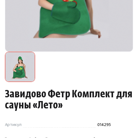
Камни для печей
Аксессуары
Комплектующие
Запчасти
Отопление
Для хаммама
Завидово Фетр Комплект для
сауны
«
Лето»
Аксессуары для печей
Артикул
014295
Ароматы