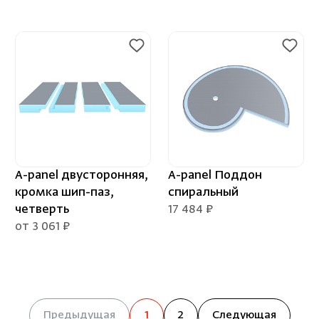
A-panel двусторонняя,
A-panel Поддон
кромка шип-паз,
спиральный
четверть
17 484 ₽
от 3 061 ₽
Предыдущая
1
2
Следующая