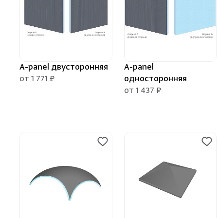
A-panel двусторонняя
A-panel
от 1 771 ₽
односторонняя
от 1 437 ₽