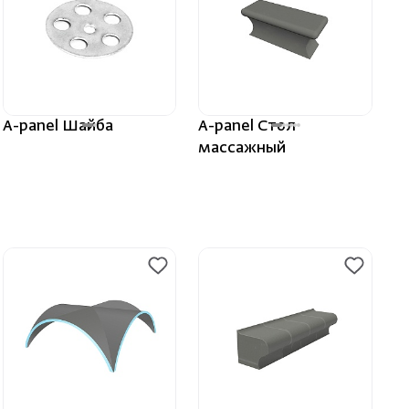
ераторы
шевые
A-panel Шайба
A-panel Стол
массажный