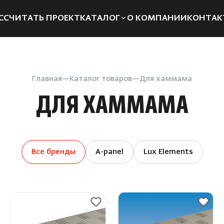
ССЧИТАТЬ ПРОЕКТ
КАТАЛОГ
О КОМПАНИИ
КОНТАК
Электрические печи
Компле
Дровяные печи
Запчаст
Главная
Каталог товаров
Для хаммама
Парогенераторы
Отоплен
ДЛЯ ХАММАМА
Пульты управления
Для хам
Освещение
Аксессуа
Двери
Аромат
Все бренды
A-panel
Lux Elements
Дымоходы
Душевые
системы
Пиломатериалы
Интерье
Купели
Инфракр