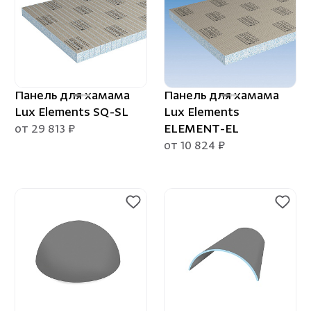
Облицовка и порталы
Лёдоген
SPA-оборудование
Пароду
Камни для печей
Краны
Аксессуары
Панель для хамама
Панель для хамама
Lux Elements SQ-SL
Lux Elements
от 29 813 ₽
ELEMENT-EL
от 10 824 ₽