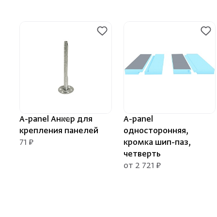
A-panel Анкер для
A-panel
крепления панелей
односторонняя,
71 ₽
кромка шип-паз,
четверть
от 2 721 ₽