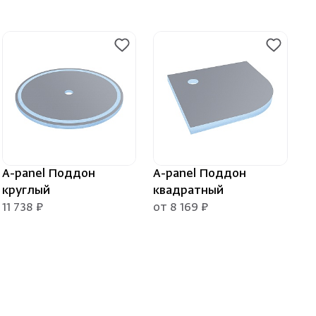
A-panel Поддон
A-panel Поддон
круглый
квадратный
11 738 ₽
от 8 169 ₽