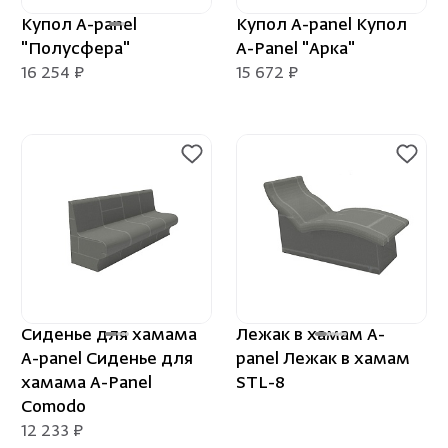
Купол A-panel
Купол A-panel Купол
"Полусфера"
A-Panel "Арка"
16 254 ₽
15 672 ₽
Сиденье для хамама
Лежак в хамам A-
A-panel Сиденье для
panel Лежак в хамам
хамама A-Panel
STL-8
Comodo
12 233 ₽