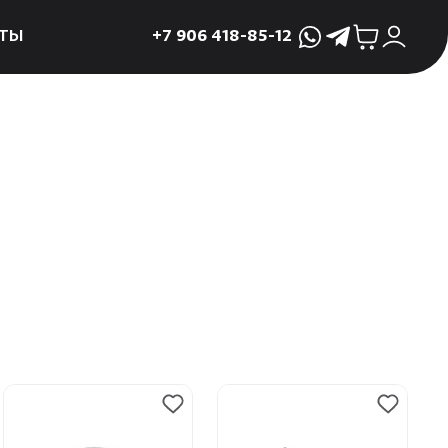
ТЫ
+7 906 418-85-12
WhatsApp
Telegram
ктующие
и
ие
мама
ры для печей
ы
 поддоны и
 слива
р
асные сауны