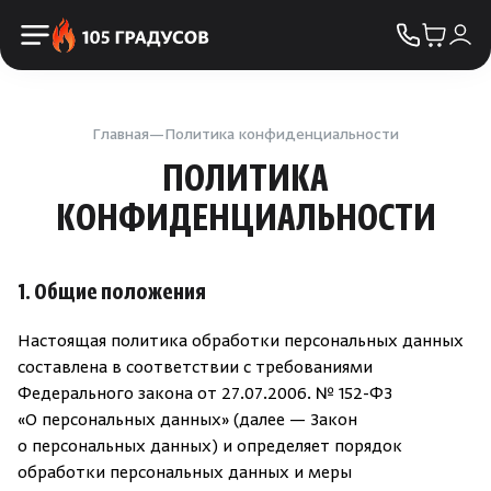
Пульты управления
КОНТАКТЫ
Освещение
Двери
Главная
Политика конфиденциальности
ПОЛИТИКА
Дымоходы
КОНФИДЕНЦИАЛЬНОСТИ
Пиломатериалы
1. Общие положения
Купели
Настоящая политика обработки персональных данных
составлена в соответствии с требованиями
Облицовка и порталы
Федерального закона от 27.07.2006. №
152-ФЗ
«О персональных данных» (далее — Закон
SPA-оборудование
о персональных данных) и определяет порядок
обработки персональных данных и меры