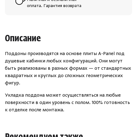
Наличная и безналичная
оплата. Гарантия возврата
Скрыть/по
Скрыть/по
Зарегистрироваться
Войти
На главную
Нет аккаунта?
Уже есть аккаунт?
Зарегистрироваться
Войти
Описание
Поддоны производятся на основе плиты A-Panel под
душевые кабинки любых конфигураций. Они могут
быть реализованы в разных формах — от стандартных
квадратных и круглых до сложных геометрических
фигур.
Укладка поддона может осуществляться на любые
поверхности в один уровень с полом. 100% готовность
к отделке после монтажа.