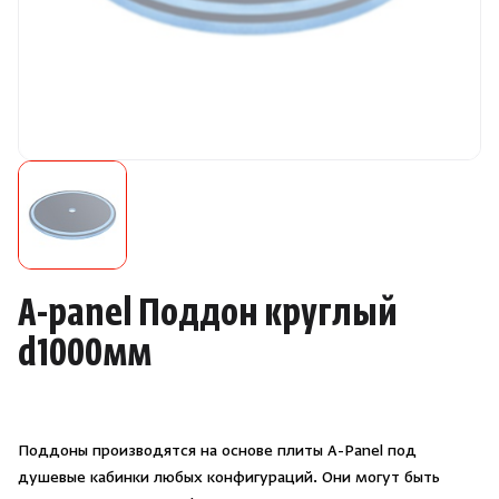
Камни для печей
Аксессуары
Комплектующие
Запчасти
Отопление
A-panel Поддон круглый
Для хаммама
d1000мм
Аксессуары для печей
Поддоны производятся на основе плиты A-Panel под
Ароматы
душевые кабинки любых конфигураций. Они могут быть