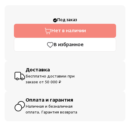
Душевые поддоны и системы слива
Под заказ
Интерьер
Нет в наличии
Скрыть/по
Скрыть/по
Инфракрасные сауны
В избранное
Зарегистрироваться
Войти
На главную
Лёдогенераторы
Нет аккаунта?
Уже есть аккаунт?
Зарегистрироваться
Войти
Доставка
Пародушевые
Бесплатно доставим при
заказе от 50 000 ₽
Краны
Оплата и гарантия
Наличная и безналичная
оплата. Гарантия возврата