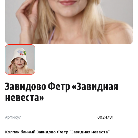
Камни для печей
Аксессуары
Комплектующие
Запчасти
Отопление
Завидово Фетр
«
Завидная
Для хаммама
невеста»
Аксессуары для печей
Артикул
0024781
Ароматы
Колпак банный Завидово Фетр "Завидная невеста"