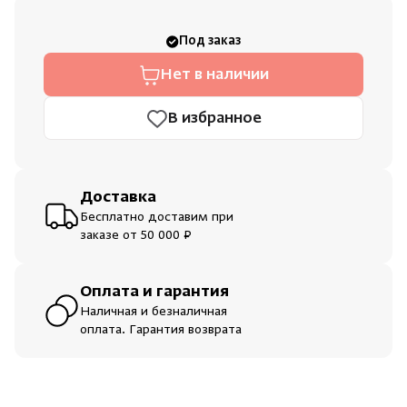
Зарегистрироваться
Войти
На главную
Душевые поддоны и системы слива
Под заказ
Нет аккаунта?
Уже есть аккаунт?
Зарегистрироваться
Войти
Интерьер
Нет в наличии
В избранное
Инфракрасные сауны
Лёдогенераторы
Доставка
Бесплатно доставим при
Пародушевые
заказе от 50 000 ₽
Краны
Оплата и гарантия
Наличная и безналичная
оплата. Гарантия возврата