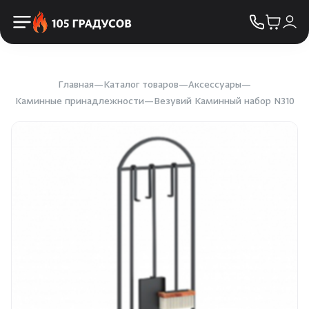
Пульты управления
КОНТАКТЫ
Освещение
Двери
Главная
Каталог товаров
Аксессуары
Каминные принадлежности
Везувий Каминный набор N310
Дымоходы
Пиломатериалы
Купели
Облицовка и порталы
SPA-оборудование