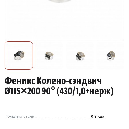
Камни для печей
Аксессуары
Комплектующие
Запчасти
Отопление
Феникс Колено-сэндвич
Для хаммама
Ø115×200 90°
(
430/1,0+нерж)
Аксессуары для печей
Толщина стали
0.8 мм
Ароматы