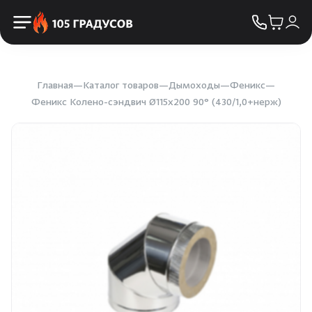
Пульты управления
КОНТАКТЫ
Освещение
Двери
Главная
Каталог товаров
Дымоходы
Феникс
Феникс Колено-сэндвич Ø115х200 90° (430/1,0+нерж)
Дымоходы
Пиломатериалы
Купели
Облицовка и порталы
SPA-оборудование