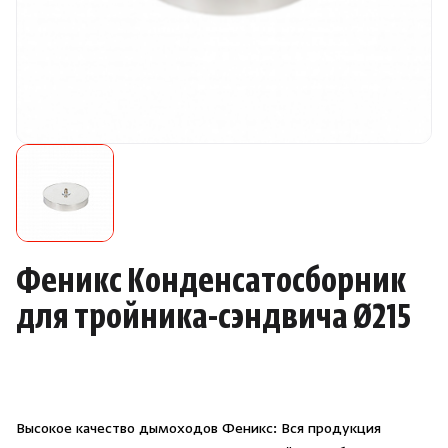
Камни для печей
Аксессуары
Комплектующие
Запчасти
Отопление
Феникс Конденсатосборник
Для хаммама
для тройника-сэндвича Ø215
Аксессуары для печей
Ароматы
Высокое качество дымоходов Феникс: Вся продукция