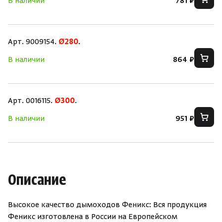
В наличии
781 ₽
Арт. 9009154.
Ø280
.
В наличии
864 ₽
Арт. 0016115.
Ø300
.
В наличии
951 ₽
Описание
Скрыть/по
Скрыть/по
Высокое качество дымоходов Феникс: Вся продукция
Феникс изготовлена в России на Европейском