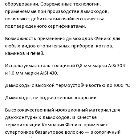
Зарегистрироваться
Войти
На главную
оборудовании. Современные технологии,
применяемые при производстве дымоходов,
Нет аккаунта?
Уже есть аккаунт?
Зарегистрироваться
Войти
позволяют добиться высочайшего качества,
подтвержденного сертификатами.
Возможность применения дымоходов Феникс для
любых видов отопительных приборов: котлов,
каминов и печей.
Используемая сталь толщиной 0,8 мм марки AiSi 304
и 1,0 мм марки AiSi 430.
Дымоходы с высокой термоустойчивостью до 1000 °С
Дымоходы, не подверженные коррозии.
Высококачественный изоляционный материал для
двухконтурных дымоходов. В качестве
термоизоляции Компания Феникс применяет
супертонкое базальтовое волокно — экологичный