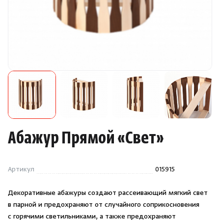
Камни для печей
Аксессуары
Комплектующие
Запчасти
Отопление
Абажур Прямой
«
Свет»
Для хаммама
Артикул
015915
Аксессуары для печей
Декоративные абажуры создают рассеивающий мягкий свет
Ароматы
в парной и предохраняют от случайного соприкосновения
с горячими светильниками, а также предохраняют