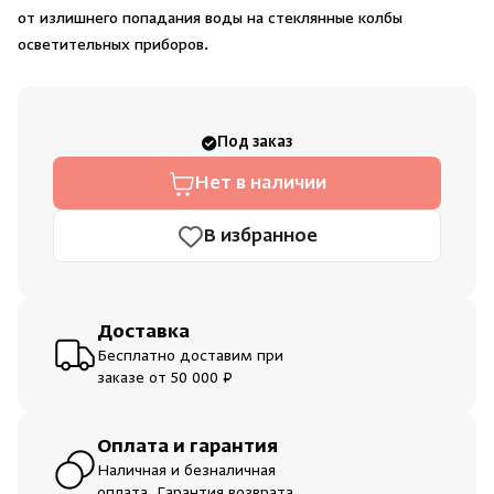
Душевые поддоны и системы слива
от излишнего попадания воды на стеклянные колбы
осветительных приборов.
Интерьер
Скрыть/по
Скрыть/по
Под заказ
Инфракрасные сауны
Зарегистрироваться
Нет в наличии
Войти
На главную
Лёдогенераторы
Нет аккаунта?
Уже есть аккаунт?
Зарегистрироваться
Войти
В избранное
Пародушевые
Доставка
Краны
Бесплатно доставим при
заказе от 50 000 ₽
Оплата и гарантия
Наличная и безналичная