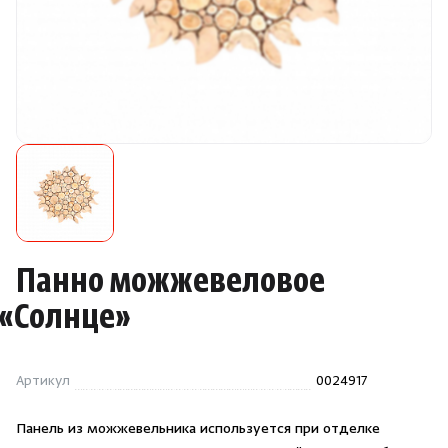
Камни для печей
Аксессуары
Комплектующие
Запчасти
Отопление
Панно можжевеловое
Для хаммама
«
Солнце»
Аксессуары для печей
Артикул
0024917
Ароматы
Панель из можжевельника используется при отделке