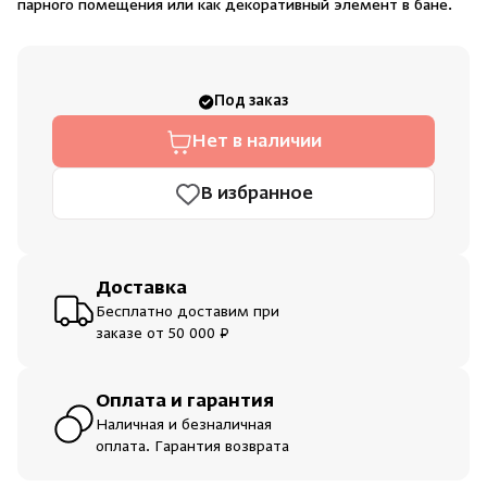
парного помещения или как декоративный элемент в бане.
Душевые поддоны и системы слива
Интерьер
Под заказ
Скрыть/по
Скрыть/по
Нет в наличии
Инфракрасные сауны
Зарегистрироваться
Войти
На главную
В избранное
Лёдогенераторы
Нет аккаунта?
Уже есть аккаунт?
Зарегистрироваться
Войти
Пародушевые
Доставка
Бесплатно доставим при
Краны
заказе от 50 000 ₽
Оплата и гарантия
Наличная и безналичная
оплата. Гарантия возврата