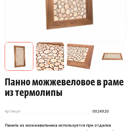
Камни для печей
Аксессуары
Комплектующие
Запчасти
Отопление
Панно можжевеловое в раме
Для хаммама
из термолипы
Аксессуары для печей
Артикул
0024920
Ароматы
Панель из можжевельника используется при отделке