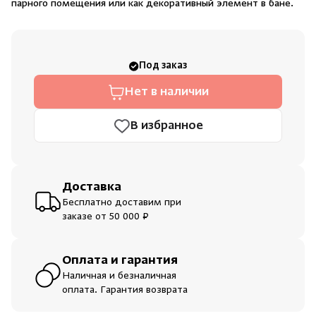
парного помещения или как декоративный элемент в бане.
Душевые поддоны и системы слива
Интерьер
Под заказ
Скрыть/по
Скрыть/по
Нет в наличии
Инфракрасные сауны
Зарегистрироваться
Войти
На главную
В избранное
Лёдогенераторы
Нет аккаунта?
Уже есть аккаунт?
Зарегистрироваться
Войти
Пародушевые
Доставка
Бесплатно доставим при
Краны
заказе от 50 000 ₽
Оплата и гарантия
Наличная и безналичная
оплата. Гарантия возврата