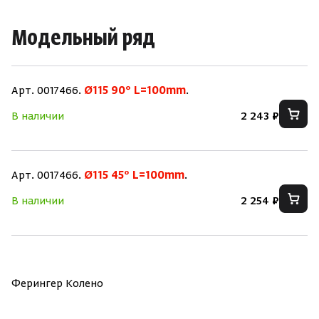
Модельный ряд
Арт. 0017466.
Ø115 90° L=100mm
.
В наличии
2 243 ₽
Скрыть/по
Скрыть/по
Зарегистрироваться
Войти
На главную
Арт. 0017466.
Ø115 45° L=100mm
.
В наличии
2 254 ₽
Нет аккаунта?
Уже есть аккаунт?
Зарегистрироваться
Войти
Ферингер Колено