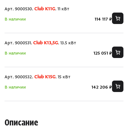
Арт. 9000530.
Club K11G
. 11 кВт
В наличии
114 117 ₽
Арт. 9000531.
Club K13,5G
. 13.5 кВт
Скрыть/по
Скрыть/по
В наличии
125 051 ₽
Зарегистрироваться
Войти
На главную
Нет аккаунта?
Уже есть аккаунт?
Зарегистрироваться
Войти
Арт. 9000532.
Club K15G
. 15 кВт
В наличии
142 206 ₽
Описание