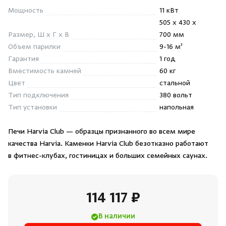
Душевые поддоны и системы слива
Мощность
11 кВт
505 x 430 x
Размер, Ш x Г x В
700 мм
Интерьер
Объем парилки
9-16 м³
Гарантия
1 год
Инфракрасные сауны
Вместимость камней
60 кг
Цвет
стальной
Лёдогенераторы
Тип подключения
380 вольт
Тип установки
напольная
Пародушевые
Печи Harvia Club — образцы признанного во всем мире
качества Harvia. Каменки Harvia Club безотказно работают
Краны
в фитнес-клубах, гостиницах и больших семейных саунах.
114 117 ₽
В наличии