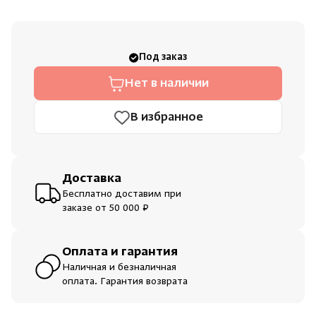
Душевые поддоны и системы слива
Интерьер
Под заказ
Нет в наличии
Инфракрасные сауны
В избранное
Скрыть/по
Скрыть/по
Лёдогенераторы
Зарегистрироваться
Войти
На главную
Пародушевые
Доставка
Нет аккаунта?
Уже есть аккаунт?
Зарегистрироваться
Войти
Бесплатно доставим при
заказе от 50 000 ₽
Краны
Оплата и гарантия
Наличная и безналичная
оплата. Гарантия возврата