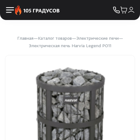
Пульты управления
КОНТАКТЫ
Освещение
Двери
Главная
Каталог товаров
Электрические печи
Электрическая печь Harvia Legend PO11
Дымоходы
Пиломатериалы
Купели
Облицовка и порталы
SPA-оборудование