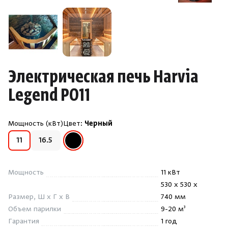
Душевые поддоны и системы слива
Интерьер
Инфракрасные сауны
Электрическая печь Harvia
Legend PO11
Лёдогенераторы
Мощность (кВт)
Цвет:
Черный
Пародушевые
Черный
11
16.5
Краны
Мощность
11 кВт
530 x 530 x
Размер, Ш x Г x В
740 мм
Объем парилки
9-20 м³
Гарантия
1 год