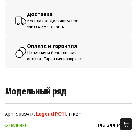
Доставка
Бесплатно доставим при
заказе от 50 000 ₽
Оплата и гарантия
Наличная и безналичная
оплата. Гарантия возврата
Модельный ряд
Скрыть/по
Скрыть/по
Арт. 9009417.
Legend PO11
. 11 кВт
Зарегистрироваться
Войти
На главную
В наличии
149 244 ₽
Нет аккаунта?
Уже есть аккаунт?
Зарегистрироваться
Войти