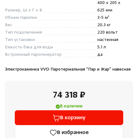
400 x 205 x
Душевые поддоны и системы слива
Размер, Ш x Г x В
625 мм
Объем парилки
3-5 м³
Интерьер
Вес
20.3 кг
Тип подключения
220 вольт
Тип установки
настенная
Инфракрасные сауны
Емкость бака для воды
5.1 л
Встроенный парогенератор
да
Лёдогенераторы
Электрокаменка VVD Паротермальная "Пар и Жар" навесная
Пародушевые
74 318 ₽
Краны
В наличии
В корзину
В избранное