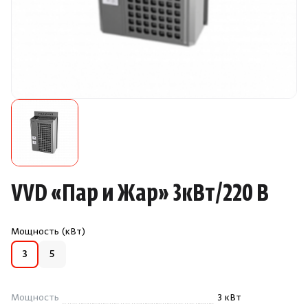
Камни для печей
Аксессуары
Комплектующие
Запчасти
Отопление
VVD
«
Пар и Жар» 3кВт/220 В
Для хаммама
Мощность (кВт)
Аксессуары для печей
3
5
Ароматы
Мощность
3 кВт