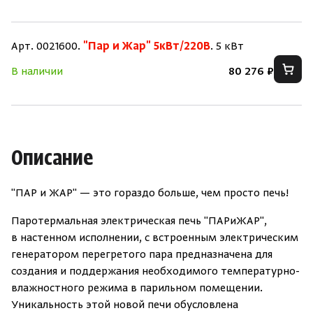
Арт. 0021600.
"Пар и Жар" 5кВт/220В
. 5 кВт
В наличии
80 276 ₽
Скрыть/по
Скрыть/по
Описание
Зарегистрироваться
Войти
На главную
Нет аккаунта?
Уже есть аккаунт?
Зарегистрироваться
Войти
"ПАР и ЖАР" — это гораздо больше, чем просто печь!
Паротермальная электрическая печь "ПАРиЖАР",
в настенном исполнении, с встроенным электрическим
генератором перегретого пара предназначена для
создания и поддержания необходимого температурно-
влажностного режима в парильном помещении.
Уникальность этой новой печи обусловлена