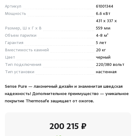
Душевые поддоны и системы слива
Артикул
61001344
Мощность
6.6 кВт
431 x 337 x
Интерьер
Размер, Ш x Г x В
559 мм
Объем парилки
4-8 м³
Инфракрасные сауны
Гарантия
5 лет
Вместимость камней
20 кг
Лёдогенераторы
Цвет
черный
Тип подключения
220/380 вольт
Тип установки
настенная
Пародушевые
Sense Pure — лаконичный дизайн и знаменитая шведская
Краны
надежность! Дополнительное преимущество — уникальное
покрытие Thermosafe защищает от ожогов.
200 215 ₽