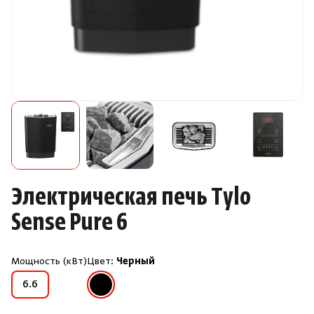
Камни для печей
Аксессуары
Комплектующие
Запчасти
Отопление
Электрическая печь Tylo
Для хаммама
Sense Pure 6
Аксессуары для печей
Мощность (кВт)
Цвет:
Черный
Черный
6.6
Ароматы