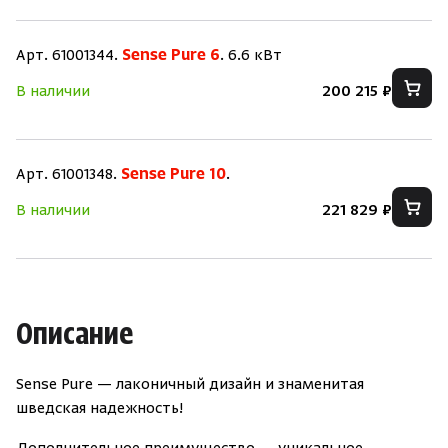
Арт. 61001344.
Sense Pure 6
. 6.6 кВт
В наличии
200 215 ₽
Скрыть/по
Скрыть/по
Арт. 61001348.
Sense Pure 10
.
Зарегистрироваться
Войти
На главную
В наличии
221 829 ₽
Нет аккаунта?
Уже есть аккаунт?
Зарегистрироваться
Войти
Описание
Sense Pure — лаконичный дизайн и знаменитая
шведская надежность!