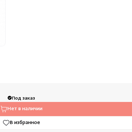
Облицовка и порталы
Лёдоген
SPA-оборудование
Пароду
Камни для печей
Краны
Аксессуары
Под заказ
Нет в наличии
В избранное