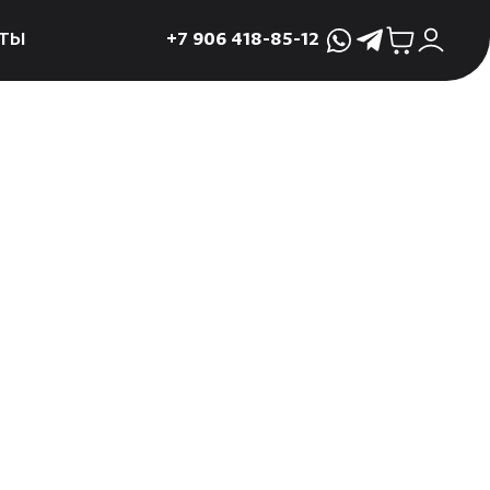
ТЫ
+7 906 418-85-12
WhatsApp
Telegram
ктующие
и
ие
мама
ры для печей
ы
 поддоны и
 слива
р
асные сауны