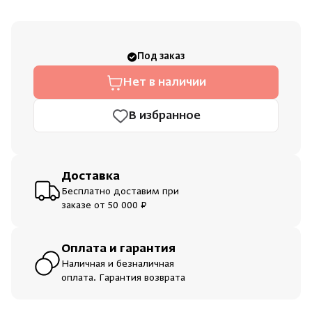
Душевые поддоны и системы слива
Интерьер
Под заказ
Нет в наличии
Инфракрасные сауны
В избранное
Лёдогенераторы
Скрыть/по
Скрыть/по
Пародушевые
Доставка
Зарегистрироваться
Войти
На главную
Бесплатно доставим при
заказе от 50 000 ₽
Краны
Нет аккаунта?
Уже есть аккаунт?
Зарегистрироваться
Войти
Оплата и гарантия
Наличная и безналичная
оплата. Гарантия возврата