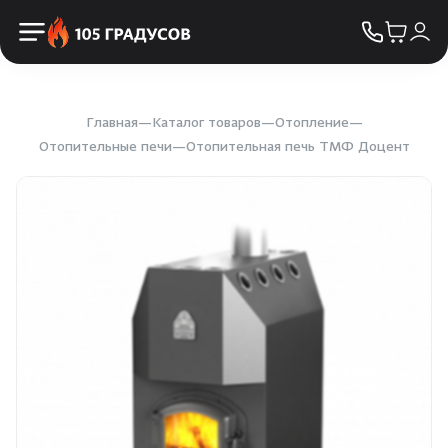
Пульты управления
КОНТАКТЫ
Освещение
Двери
Главная
Каталог товаров
Отопление
Отопительные печи
Отопительная печь ТМФ Доцент
Дымоходы
Пиломатериалы
Купели
Облицовка и порталы
SPA-оборудование