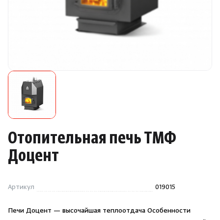
Камни для печей
Аксессуары
Комплектующие
Запчасти
Отопление
Отопительная печь ТМФ
Для хаммама
Доцент
Аксессуары для печей
Артикул
019015
Ароматы
Печи Доцент — высочайшая теплоотдача Особенности