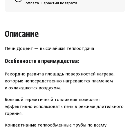
оплата. Гарантия возврата
Скрыть/по
Скрыть/по
Описание
Зарегистрироваться
Войти
На главную
Печи Доцент — высочайшая теплоотдача
Нет аккаунта?
Уже есть аккаунт?
Зарегистрироваться
Войти
Особенности и преимущества:
Рекордно развита площадь поверхностей нагрева,
которые непосредственно нагреваются пламенем
и охлаждаются воздухом.
Большой герметичный топливник позволяет
эффективно использовать печь в режиме длительного
горения.
Конвективные теплообменные трубы по всему