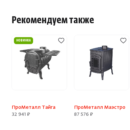
Рекомендуем также
НОВИНКА
ПроМеталл Тайга
ПроМеталл Маэстро
32 941 ₽
87 576 ₽