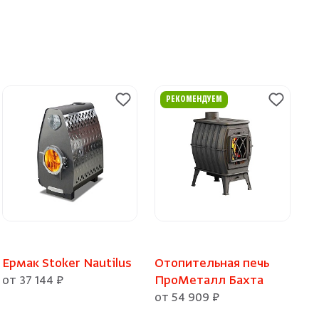
РЕКОМЕНДУЕМ
Ермак Stoker Nautilus
Отопительная печь
от 37 144 ₽
ПроМеталл Бахта
от 54 909 ₽