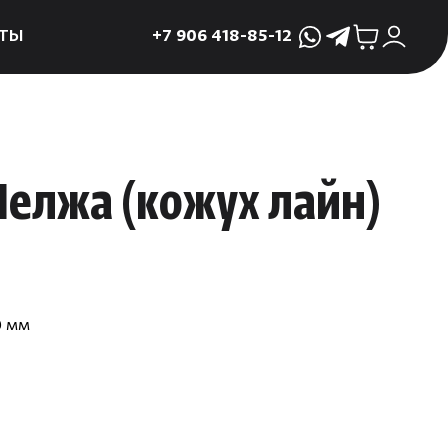
ТЫ
+7 906 418-85-12
WhatsApp
Telegram
ктующие
и
ие
 Нелжа
(
кожух лайн)
мама
ры для печей
ы
0 мм
 поддоны и
 слива
р
асные сауны