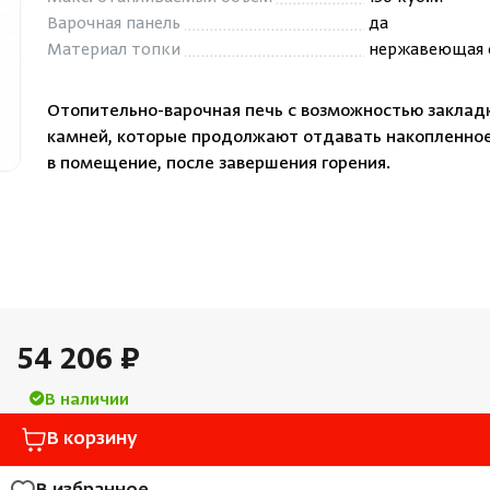
Облицовка и порталы
Варочная панель
да
Лёдоген
Материал топки
нержавеющая 
SPA-оборудование
Пароду
Камни для печей
Отопительно-варочная печь с возможностью закладк
Краны
камней, которые продолжают отдавать накопленно
Аксессуары
в помещение, после завершения горения.
54 206 ₽
В наличии
В корзину