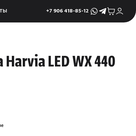
ТЫ
+7 906 418-85-12
WhatsApp
Telegram
ктующие
и
ие
 Harvia LED WX 440
мама
ры для печей
ы
 поддоны и
 слива
р
ие
асные сауны