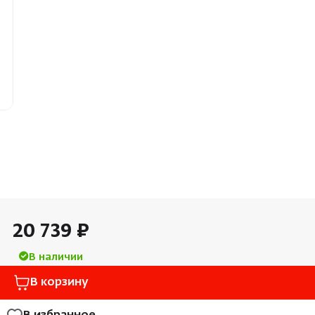
Облицовка и порталы
Лёдоген
SPA-оборудование
Пароду
Камни для печей
Краны
Аксессуары
20 739 ₽
В наличии
В корзину