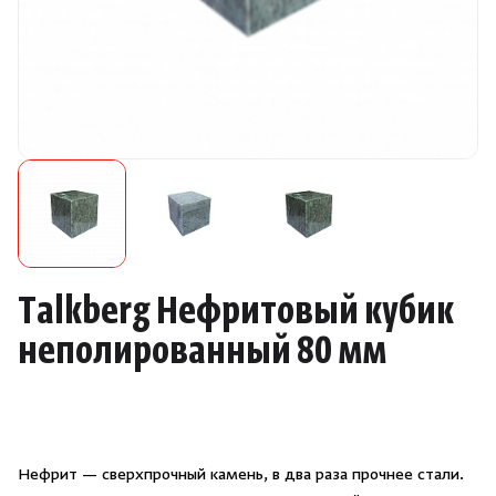
Камни для печей
Аксессуары
Комплектующие
Запчасти
Отопление
Talkberg Нефритовый кубик
Для хаммама
неполированный 80 мм
Аксессуары для печей
Ароматы
Нефрит — сверхпрочный камень, в два раза прочнее стали.