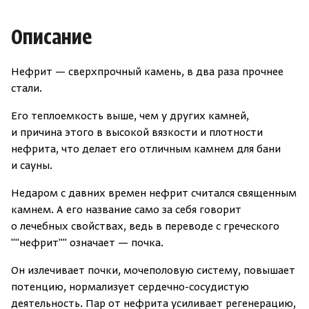
Описание
Скрыть/по
Скрыть/по
Нефрит — сверхпрочный камень, в два раза прочнее
Зарегистрироваться
Войти
На главную
стали.
Нет аккаунта?
Уже есть аккаунт?
Зарегистрироваться
Войти
Его теплоемкость выше, чем у других камней,
и причина этого в высокой вязкости и плотности
нефрита, что делает его отличным камнем для бани
и сауны.
Недаром с давних времен нефрит считался священным
камнем. А его название само за себя говорит
о лечебных свойствах, ведь в переводе с греческого
""нефрит"" означает — почка.
Он излечивает почки, мочеполовую систему, повышает
потенцию, нормализует сердечно-сосудистую
деятельность. Пар от нефрита усиливает регенерацию,