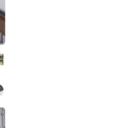
Облицовка и порталы
Лёдоген
SPA-оборудование
Пароду
Камни для печей
Краны
Аксессуары