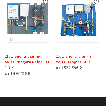
Душ впечатлений
Душ впечатлений
WDT Niagara Rain SED
WDT Tropica SED 6
1-3 K
от 1 522 596 ₽
от 1 495 126 ₽