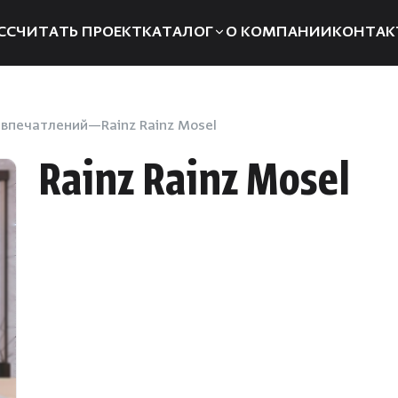
ССЧИТАТЬ ПРОЕКТ
КАТАЛОГ
О КОМПАНИИ
КОНТАК
Электрические печи
Компле
Дровяные печи
Запчаст
впечатлений
Rainz Rainz Mosel
Парогенераторы
Отоплен
Rainz Rainz Mosel
Пульты управления
Для хам
Освещение
Аксессуа
Двери
Аромат
Дымоходы
Душевые
системы
Пиломатериалы
Интерье
Купели
Инфракр