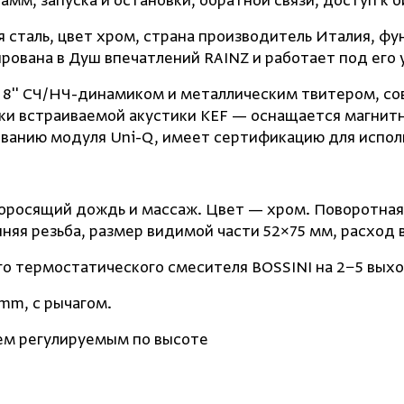
мм, запуска и остановки, обратной связи, доступ к 
сталь, цвет хром, страна производитель Италия, фу
рована в Душ впечатлений RAINZ и работает под его
с 8'' СЧ/НЧ-динамиком и металлическим твитером, 
ки встраиваемой акустики KEF — оснащается магнит
ванию модуля Uni-Q, имеет сертификацию для исполь
оросящий дождь и массаж. Цвет — хром. Поворотная 
яя резьба, размер видимой части 52×75 мм, расход в
го термостатического смесителя BOSSINI на 2−5 выхо
mm, с рычагом.
ием регулируемым по высоте