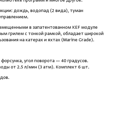
библиотеке программ и многое другое.
нкции: дождь, водопад
(
2 вида), туман
 управлением.
совмещенными в запатентованном KEF модуле
ным грилем с тонкой рамкой, обладает широкой
зования на катерах и яхтах
(
Marine Grade).
форсунка, угол поворота — 40 градусов.
оды от 2.5 л/мин
(
3 атм). Комплект 6 шт.
дов.