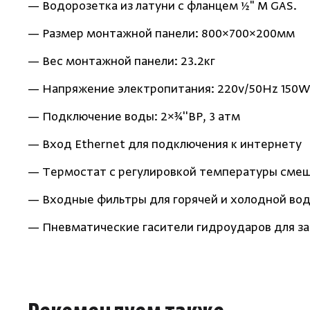
— Водорозетка из латуни с фланцем ½" M GAS.
— Размер монтажной панели: 800×700×200мм
— Вес монтажной панели: 23.2кг
— Напряжение электропитания: 220v/50Hz 150W
— Подключение воды: 2×¾''ВР, 3 атм
— Вход Ethernet для подключения к интернету
— Термостат с регулировкой температуры смеш
— Входные фильтры для горячей и холодной во
— Пневматические гасители гидроударов для з