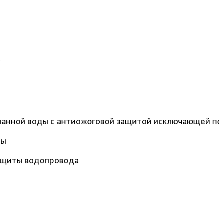
анной воды с антиожоговой защитой исключающей по
ды
ащиты водопровода