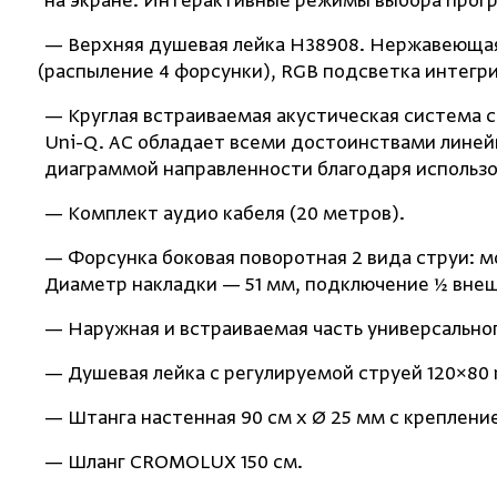
на экране. Интерактивные режимы выбора програ
— Верхняя душевая лейка H38908. Нержавеющая 
(
распыление 4 форсунки), RGB подсветка интегри
— Круглая встраиваемая акустическая система 
Uni-Q. АС обладает всеми достоинствами линей
диаграммой направленности благодаря использо
— Комплект аудио кабеля
(
20 метров).
— Форсунка боковая поворотная 2 вида струи: м
Диаметр накладки — 51 мм, подключение ½ внешн
— Наружная и встраиваемая часть универсально
— Душевая лейка с регулируемой струей 120×80 
— Штанга настенная 90 см x Ø 25 мм с креплен
— Шланг CROMOLUX 150 см.