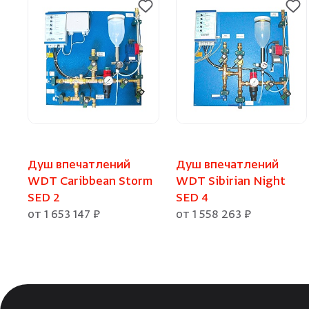
Душ впечатлений
Душ впечатлений
WDT Caribbean Storm
WDT Sibirian Night
SED 2
SED 4
от 1 653 147 ₽
от 1 558 263 ₽