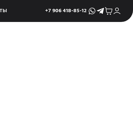
ТЫ
+7 906 418-85-12
WhatsApp
Telegram
ктующие
и
ие
мама
ры для печей
ы
 поддоны и
 слива
р
асные сауны