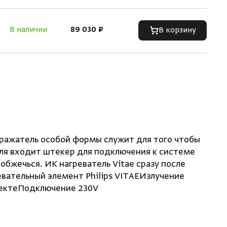
В наличии
89 030 ₽
В корзину
ражатель особой формы служит для того чтобы
ля входит штекер для подключения к системе
обжечься. ИК нагреватель Vitae сразу после
евательный элемент Philips VITAEИзлучение
плектеПодключение 230V