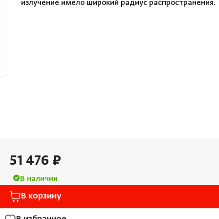
излучение имело широкий радиус распространения.
Облицовка и порталы
Лёдоген
SPA-оборудование
Пароду
Камни для печей
Краны
Аксессуары
51 476 ₽
В наличии
В корзину