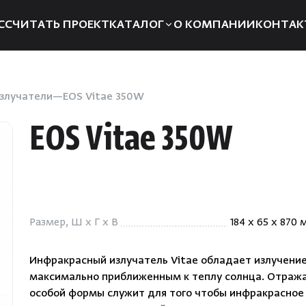
ССЧИТАТЬ ПРОЕКТ
КАТАЛОГ
О КОМПАНИИ
КОНТАК
Электрические печи
Компле
Дровяные печи
Запчаст
злучатели
EOS Vitae 350W
Парогенераторы
Отоплен
EOS Vitae 350W
Пульты управления
Для хам
Освещение
Аксессуа
Двери
Аромат
Размер, Ш x Г x В
184 x 65 x 870
Дымоходы
Душевые
системы
Пиломатериалы
Инфракрасный излучатель Vitae обладает излучени
Интерье
максимально приближенным к теплу солнца. Отраж
Купели
особой формы служит для того чтобы инфракрасное
Инфракр