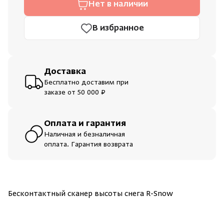
Нет в наличии
Нет аккаунта?
Уже есть аккаунт?
Зарегистрироваться
Войти
Душевые поддоны и системы слива
В избранное
Интерьер
Инфракрасные сауны
Доставка
Бесплатно доставим при
заказе от 50 000 ₽
Лёдогенераторы
Пародушевые
Оплата и гарантия
Наличная и безналичная
оплата. Гарантия возврата
Краны
Бесконтактный сканер высоты снега R-Snow