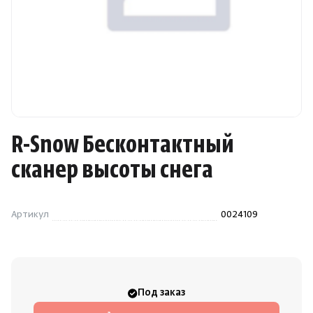
Камни для печей
Аксессуары
Комплектующие
Запчасти
R-Snow Бесконтактный
сканер высоты снега
Отопление
Для хаммама
Артикул
0024109
Аксессуары для печей
Скрыть/по
Скрыть/по
Ароматы
Под заказ
Зарегистрироваться
Войти
На главную