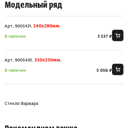
Модельный ряд
Арт. 9005431.
240х280мм
.
В наличии
3 537 ₽
Скрыть/по
Скрыть/по
Зарегистрироваться
Войти
Арт. 9005430.
330х330мм
.
На главную
В наличии
5 056 ₽
Нет аккаунта?
Уже есть аккаунт?
Зарегистрироваться
Войти
Стекло Варвара