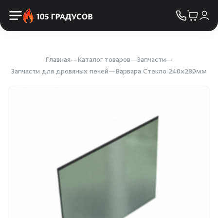
Пульты управления
КОНТАКТЫ
Освещение
Двери
Главная
Каталог товаров
Запчасти
Запчасти для дровяных печей
Варвара Стекло 240х280мм
Дымоходы
Пиломатериалы
Купели
Облицовка и порталы
SPA-оборудование