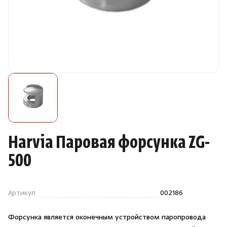
Камни для печей
Аксессуары
Комплектующие
Запчасти
Отопление
Harvia Паровая форсунка ZG-
Для хаммама
500
Аксессуары для печей
Артикул
002186
Ароматы
Форсунка является оконечным устройством паропровода