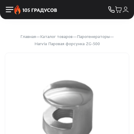
Пульты управления
КОНТАКТЫ
Освещение
Двери
Главная
Каталог товаров
Парогенераторы
Harvia Паровая форсунка ZG-500
Дымоходы
Пиломатериалы
Купели
Облицовка и порталы
SPA-оборудование