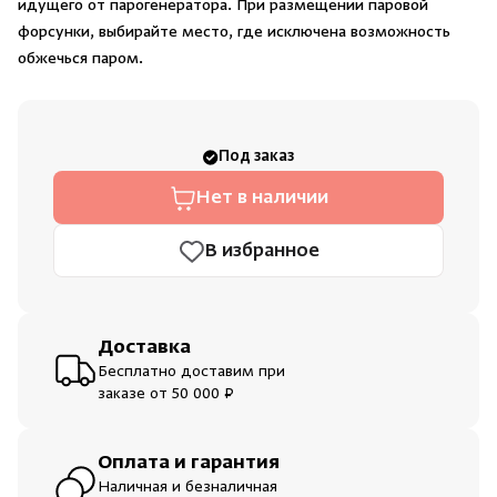
идущего от парогенератора. При размещении паровой
Душевые поддоны и системы слива
форсунки, выбирайте место, где исключена возможность
обжечься паром.
Интерьер
Скрыть/по
Скрыть/по
Инфракрасные сауны
Зарегистрироваться
Войти
На главную
Под заказ
Нет аккаунта?
Уже есть аккаунт?
Зарегистрироваться
Войти
Нет в наличии
Лёдогенераторы
В избранное
Пародушевые
Краны
Доставка
Бесплатно доставим при
заказе от 50 000 ₽
Оплата и гарантия
Наличная и безналичная