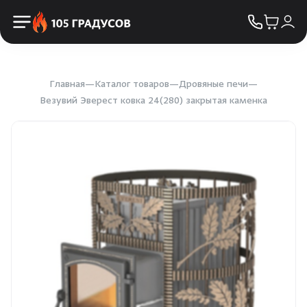
Пульты управления
КОНТАКТЫ
Освещение
Двери
Главная
Каталог товаров
Дровяные печи
Везувий Эверест ковка 24(280) закрытая каменка
Дымоходы
Пиломатериалы
Купели
Облицовка и порталы
SPA-оборудование