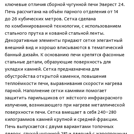
ключевые отличия сборной чугунной печи Эверест 24.
Печь рассчитана на объём парного отделения от 14
до 26 кубических метров. Сетка сделана
по комбинированной технологии, с использованием
стального прутка и кованой стальной ленты.
Декоративные элементы придают сетке элегантный
внешний вид и хорошо вписываются в тематический
банный дизайн. К основанию печи крепятся фасонные
стальные детали, образующие поверхность для
укладки камней. Сетка предназначена для
обустройства открытой каменки, повышения
Скрыть/по
Скрыть/по
теплоёмкости печи, выравнивания скорости нагрева
парной. Наполнение сетки камнями помогает
Зарегистрироваться
Войти
На главную
защитить парильщиков от жёсткого инфракрасного
излучения, возникающего при нагреве металлической
Нет аккаунта?
Уже есть аккаунт?
Зарегистрироваться
Войти
поверхности печи. Сетка вмещает в себя 240−280
килограммов камней крупной и средней фракции.
Печь выпускается с двумя вариантами топочных