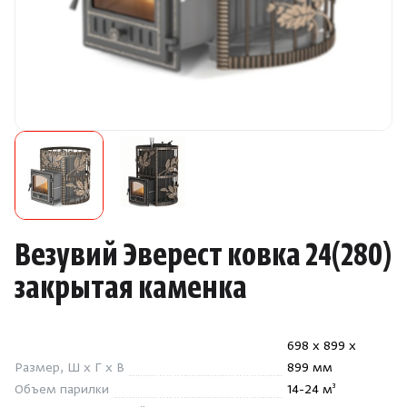
Камни для печей
Аксессуары
Комплектующие
Запчасти
Отопление
Везувий Эверест ковка 24(280)
Для хаммама
закрытая каменка
Аксессуары для печей
698 x 899 x
Размер, Ш x Г x В
899 мм
Ароматы
Объем парилки
14-24 м³