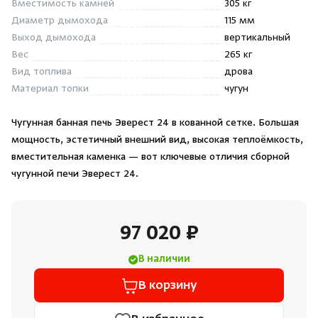
Вместимость камней
305 кг
Душевые поддоны и системы слива
Диаметр дымохода
115 мм
Выход дымохода
вертикальный
Интерьер
Вес
265 кг
Вид топлива
дрова
Материал топки
чугун
Инфракрасные сауны
Чугунная банная печь Эверест 24 в кованной сетке. Большая
Лёдогенераторы
мощность, эстетичный внешний вид, высокая теплоёмкость,
вместительная каменка — вот ключевые отличия сборной
Пародушевые
чугунной печи Эверест 24.
Краны
97 020 ₽
В наличии
В корзину