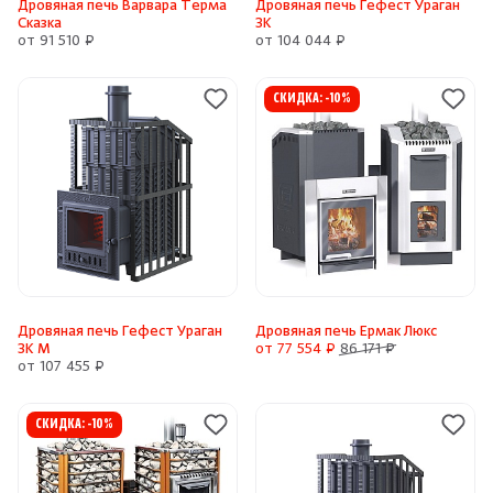
Дровяная печь Варвара Терма
Дровяная печь Гефест Ураган
Сказка
ЗК
от 91 510 ₽
от 104 044 ₽
СКИДКА: -10%
Дровяная печь Гефест Ураган
Дровяная печь Ермак Люкс
ЗК М
от 77 554 ₽
86 171 ₽
от 107 455 ₽
СКИДКА: -10%