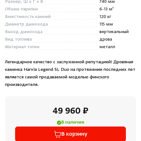
Размер, Ш x Г x В
740 мм
Душевые поддоны и системы слива
Объем парилки
6-13 м³
Вместимость камней
120 кг
Интерьер
Диаметр дымохода
115 мм
Выход дымохода
вертикальный
Вид топлива
дрова
Инфракрасные сауны
Материал топки
металл
Лёдогенераторы
Легендарное качество с заслуженной репутацией! Дровяная
каменка Harvia Legend SL Duo на протяжении последних лет
Пародушевые
является самой продаваемой моделью финского
производителя.
Краны
49 960 ₽
В наличии
В корзину