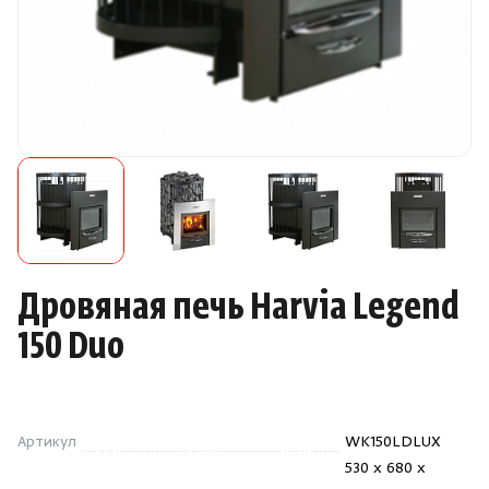
Камни для печей
Аксессуары
Комплектующие
Запчасти
Отопление
Дровяная печь Harvia Legend
Для хаммама
150 Duo
Аксессуары для печей
Артикул
WK150LDLUX
Ароматы
530 x 680 x