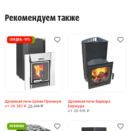
Рекомендуем также
РЕКОМЕНДУЕМ
СКИДКА: -10%
Дровяная печь Ермак Премиум
Дровяная печь Варвара
от 26 383 ₽
29 314 ₽
Бермуда
от 26 616 ₽
НОВИНКА