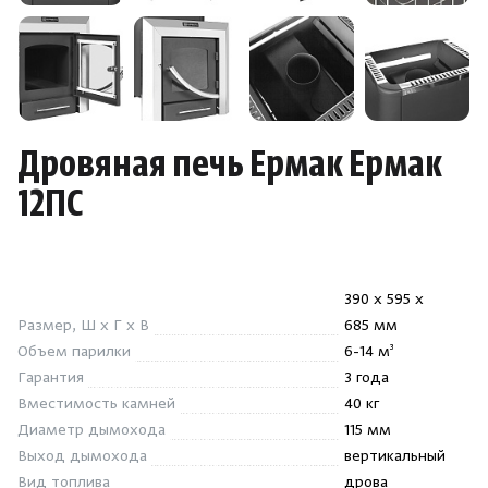
Душевые поддоны и системы слива
Интерьер
Инфракрасные сауны
Дровяная печь Ермак Ермак
12ПС
Лёдогенераторы
Пародушевые
390 x 595 x
Размер, Ш x Г x В
685 мм
Краны
Объем парилки
6-14 м³
Гарантия
3 года
Вместимость камней
40 кг
Диаметр дымохода
115 мм
Выход дымохода
вертикальный
Вид топлива
дрова