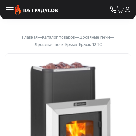
Пульты управления
КОНТАКТЫ
Освещение
Двери
Главная
Каталог товаров
Дровяные печи
Дровяная печь Ермак Ермак 12ПС
Дымоходы
Пиломатериалы
Купели
Облицовка и порталы
SPA-оборудование