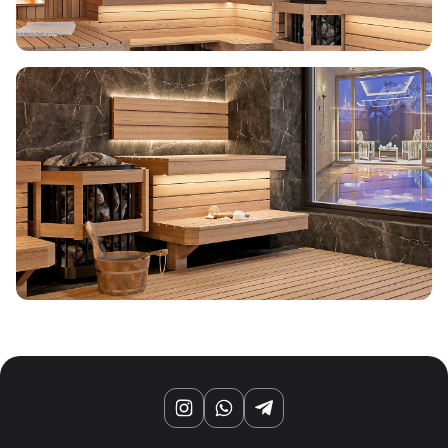
Душевые поддоны и системы слива
Интерьер
Инфракрасные сауны
Лёдогенераторы
Пародушевые
Краны
Instagram
WhatsApp
Telegram