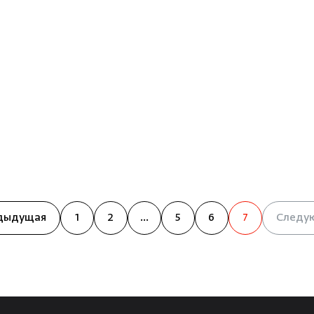
Облицовка и порталы
Лёдоген
SPA-оборудование
Пароду
Камни для печей
Краны
Аксессуары
игрометр)
дыдущая
1
2
...
5
6
7
Следу