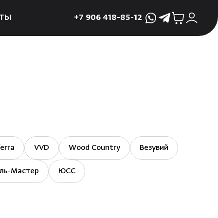
ТЫ
+7 906 418-85-12
WhatsApp
Telegram
ктующие
и
ие
мама
ры для печей
ы
erra
VVD
Wood Country
Везувий
 поддоны и
ль-Мастер
ЮСС
 слива
р
асные сауны