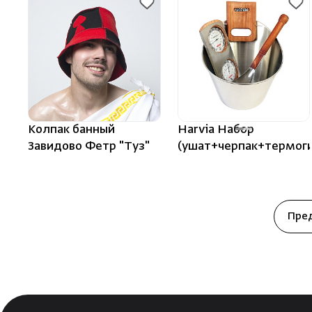
Колпак банный
Harvia Набор
Завидово Фетр "Туз"
(ушат+черпак+термог
Пре