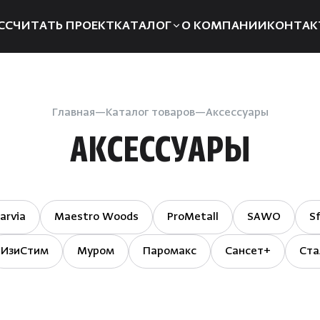
ССЧИТАТЬ ПРОЕКТ
КАТАЛОГ
О КОМПАНИИ
КОНТАК
Электрические печи
Компле
Дровяные печи
Запчаст
Главная
Каталог товаров
Аксессуары
Парогенераторы
Отоплен
АКСЕССУАРЫ
Пульты управления
Для хам
Освещение
Аксессуа
Двери
Аромат
arvia
Maestro Woods
ProMetall
SAWO
Sf
Дымоходы
Душевые
ИзиСтим
Муром
Паромакс
Сансет+
Ста
системы
Пиломатериалы
Интерье
Купели
Инфракр