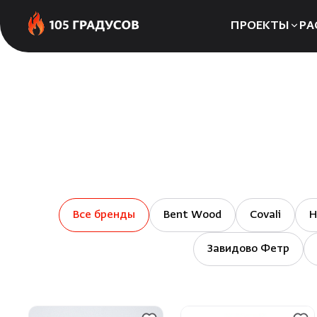
ПРОЕКТЫ
РА
Сауны
Бани
Хаммамы
Все бренды
Bent Wood
Covali
H
Завидово Фетр