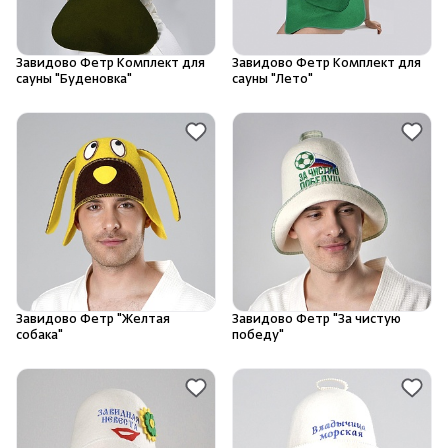
Камни для печей
Завидово Фетр Комплект для
Завидово Фетр Комплект для
Аксессуары
сауны "Буденовка"
сауны "Лето"
Комплектующие
Запчасти
Отопление
Для хаммама
Завидово Фетр "Желтая
Завидово Фетр "За чистую
собака"
победу"
Аксессуары для печей
Ароматы