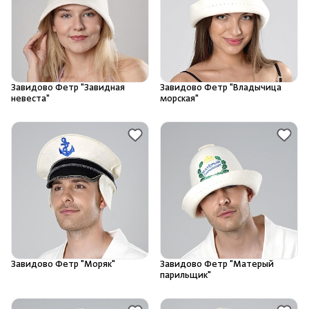
Душевые поддоны и системы слива
Интерьер
Завидово Фетр "Завидная
Завидово Фетр "Владычица
Инфракрасные сауны
невеста"
морская"
Лёдогенераторы
Пародушевые
Краны
Завидово Фетр "Моряк"
Завидово Фетр "Матерый
парильщик"