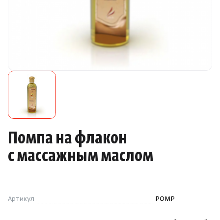
Камни для печей
Аксессуары
Комплектующие
Запчасти
Отопление
Помпа на флакон
Для хаммама
с массажным маслом
Аксессуары для печей
Артикул
POMP
Ароматы