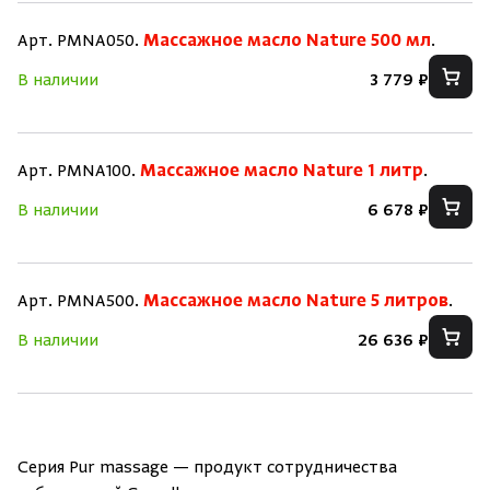
Арт. PMNA050.
Массажное масло Nature 500 мл
.
В наличии
3 779 ₽
Скрыть/по
Скрыть/по
Зарегистрироваться
Войти
На главную
Арт. PMNA100.
Массажное масло Nature 1 литр
.
Нет аккаунта?
Уже есть аккаунт?
Зарегистрироваться
Войти
В наличии
6 678 ₽
Арт. PMNA500.
Массажное масло Nature 5 литров
.
В наличии
26 636 ₽
Серия Pur massage — продукт сотрудничества