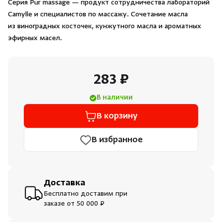
Серия Pur massage — продукт сотрудничества лабораторий
Душевые поддоны и системы слива
Camylle и специалистов по массажу. Сочетание масла
из виноградных косточек, кунжутного масла и ароматных
Интерьер
эфирных масел.
Инфракрасные сауны
283 ₽
Лёдогенераторы
В наличии
В корзину
Пародушевые
В избранное
Краны
Доставка
Бесплатно доставим при
заказе от 50 000 ₽