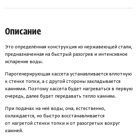
Описание
Это определённая конструкция из нержавеющей стали,
предназначенная на быстрый разогрев и интенсивное
испарение воды.
Парогенерирующая кассета устанавливается вплотную
Скрыть/по
Скрыть/по
к стенке топки, а с другой стороны закладывается
камнями. Поэтому кассета будет нагреваться в первую
Зарегистрироваться
Войти
На главную
очередь, далее будет передавать тепло камням.
Нет аккаунта?
Уже есть аккаунт?
Зарегистрироваться
Войти
При подачах на неё воды, она, естественно,
охлаждается, но быстро восстанавливается
от нагретой стенки топки и от разогретых вокруг
камней.