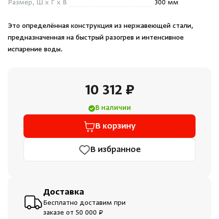
Размер, Ш x Г x В
300 мм
Душевые поддоны и системы слива
Это определённая конструкция из нержавеющей стали,
Интерьер
предназначенная на быстрый разогрев и интенсивное
испарение воды.
Инфракрасные сауны
10 312 ₽
Лёдогенераторы
В наличии
Пародушевые
В корзину
Краны
В избранное
Доставка
Бесплатно доставим при
заказе от 50 000 ₽