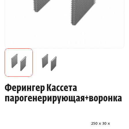
Камни для печей
Аксессуары
Комплектующие
Запчасти
Отопление
Для хаммама
Ферингер Кассета
парогенерирующая+воронка
Аксессуары для печей
Ароматы
250 x 30 x