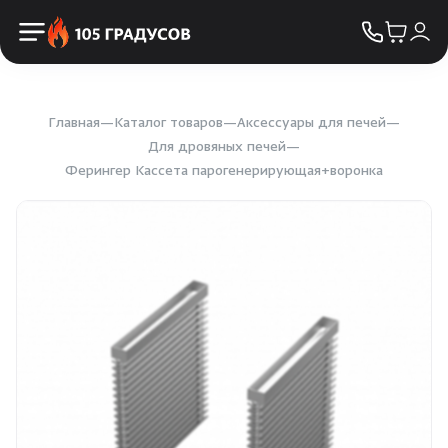
Пульты управления
КОНТАКТЫ
Освещение
Двери
Главная
Каталог товаров
Аксессуары для печей
Для дровяных печей
Ферингер Кассета парогенерирующая+воронка
Дымоходы
Пиломатериалы
Купели
Облицовка и порталы
SPA-оборудование