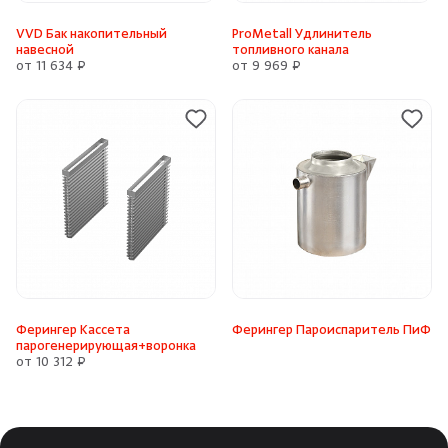
VVD Бак накопительный
ProMetall Удлинитель
навесной
топливного канала
от 11 634 ₽
от 9 969 ₽
Ферингер Кассета
Ферингер Пароиспаритель ПиФ
парогенерирующая+воронка
от 10 312 ₽