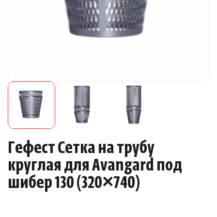
Камни для печей
Аксессуары
Комплектующие
Запчасти
Отопление
Для хаммама
Гефест Сетка на трубу
круглая для Avangard под
Аксессуары для печей
шибер 130
(
320×740)
Ароматы