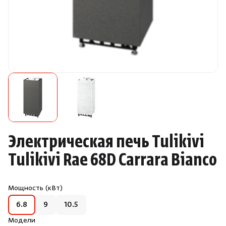
Камни для печей
Аксессуары
Комплектующие
Запчасти
Отопление
Электрическая печь Tulikivi
Для хаммама
Tulikivi Rae 68D Carrara Bianco
Аксессуары для печей
Мощность (кВт)
6.8
9
10.5
Ароматы
Модели