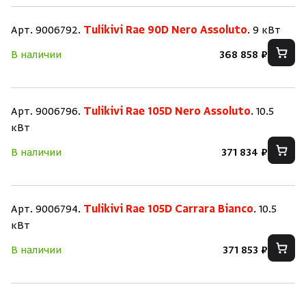
Скрыть/по
Скрыть/по
Арт. 9006792.
Tulikivi Rae 90D Nero Assoluto
. 9 кВт
В наличии
368 858 ₽
Зарегистрироваться
Войти
На главную
Нет аккаунта?
Уже есть аккаунт?
Зарегистрироваться
Войти
Арт. 9006796.
Tulikivi Rae 105D Nero Assoluto
. 10.5
кВт
В наличии
371 834 ₽
Арт. 9006794.
Tulikivi Rae 105D Carrara Bianco
. 10.5
кВт
В наличии
371 853 ₽