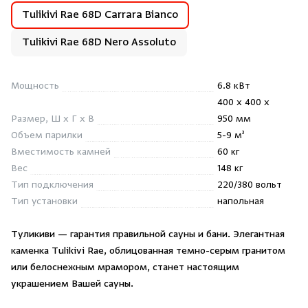
Душевые поддоны и системы слива
Tulikivi Rae 68D Carrara Bianco
Tulikivi Rae 68D Nero Assoluto
Интерьер
Мощность
6.8 кВт
Инфракрасные сауны
400 x 400 x
Размер, Ш x Г x В
950 мм
Лёдогенераторы
Объем парилки
5-9 м³
Вместимость камней
60 кг
Пародушевые
Вес
148 кг
Тип подключения
220/380 вольт
Тип установки
напольная
Краны
Туликиви — гарантия правильной сауны и бани. Элегантная
каменка Tulikivi Rae, облицованная темно-серым гранитом
или белоснежным мрамором, станет настоящим
украшением Вашей сауны.