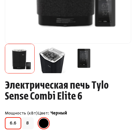
Камни для печей
Аксессуары
Комплектующие
Запчасти
Отопление
Электрическая печь Tylo
Для хаммама
Sense Combi Elite 6
Аксессуары для печей
Мощность (кВт)
Цвет:
Черный
Черный
6.6
8
Ароматы