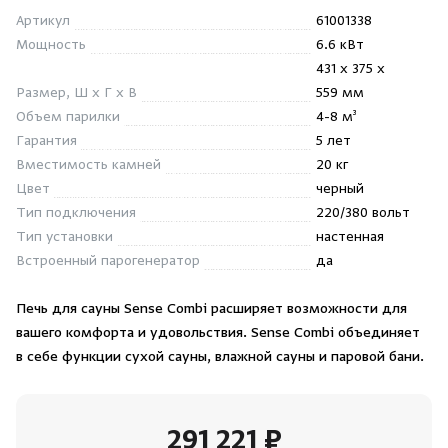
Душевые поддоны и системы слива
Артикул
61001338
Мощность
6.6 кВт
431 x 375 x
Интерьер
Размер, Ш x Г x В
559 мм
Объем парилки
4-8 м³
Инфракрасные сауны
Гарантия
5 лет
Вместимость камней
20 кг
Лёдогенераторы
Цвет
черный
Тип подключения
220/380 вольт
Тип установки
настенная
Пародушевые
Встроенный парогенератор
да
Краны
Печь для сауны Sense Combi расширяет возможности для
вашего комфорта и удовольствия. Sense Combi объединяет
в себе функции сухой сауны, влажной сауны и паровой бани.
291 221 ₽