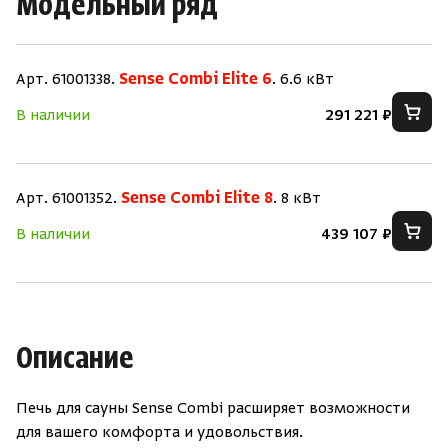
Модельный ряд
Арт. 61001338.
Sense Combi Elite 6
. 6.6 кВт
В наличии
291 221 ₽
Арт. 61001352.
Sense Combi Elite 8
. 8 кВт
Скрыть/по
Скрыть/по
В наличии
439 107 ₽
Зарегистрироваться
Войти
На главную
Нет аккаунта?
Уже есть аккаунт?
Зарегистрироваться
Войти
Описание
Печь для сауны Sense Combi расширяет возможности
для вашего комфорта и удовольствия.