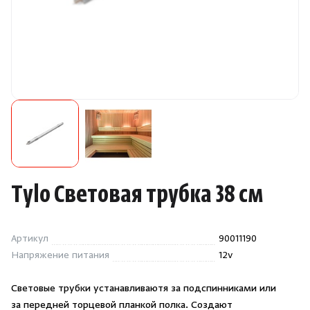
Камни для печей
Аксессуары
Комплектующие
Запчасти
Отопление
Tylo Световая трубка 38 см
Для хаммама
Артикул
90011190
Аксессуары для печей
Напряжение питания
12v
Ароматы
Световые трубки устанавливаютя за подспинниками или
за передней торцевой планкой полка. Создают