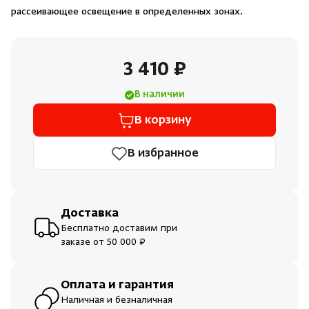
Душевые поддоны и системы слива
рассеивающее освещение в определенных зонах.
Интерьер
3 410 ₽
Инфракрасные сауны
В наличии
В корзину
Лёдогенераторы
В избранное
Пародушевые
Краны
Доставка
Бесплатно доставим при
заказе от 50 000 ₽
Скрыть/по
Скрыть/по
Оплата и гарантия
Наличная и безналичная