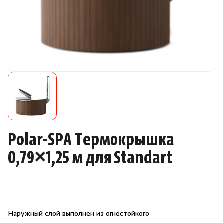
Камни для печей
Аксессуары
Комплектующие
Запчасти
Отопление
Polar-SPA Термокрышка
Для хаммама
0,79×1,25 м для Standart
Аксессуары для печей
Ароматы
Наружный слой выполнен из огнестойкого