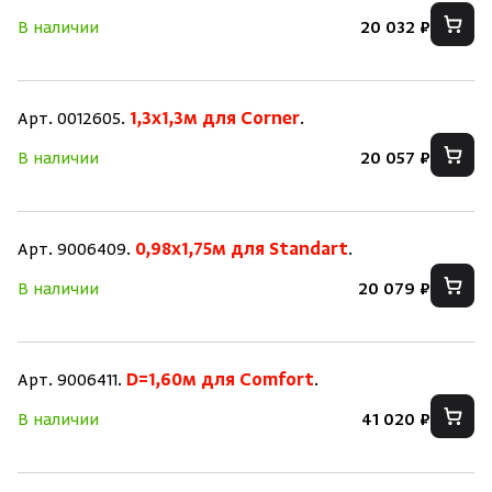
В наличии
20 032 ₽
Арт. 0012605.
1,3х1,3м для Corner
.
В наличии
20 057 ₽
Арт. 9006409.
0,98х1,75м для Standart
.
В наличии
20 079 ₽
Арт. 9006411.
D=1,60м для Comfort
.
Скрыть/по
Скрыть/по
В наличии
41 020 ₽
Зарегистрироваться
Войти
На главную
Нет аккаунта?
Уже есть аккаунт?
Зарегистрироваться
Войти