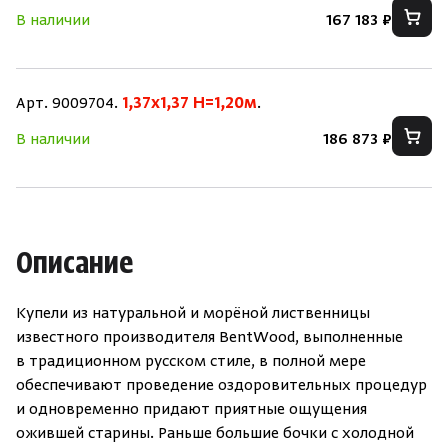
В наличии
167 183 ₽
Скрыть/по
Скрыть/по
Зарегистрироваться
Войти
На главную
Арт. 9009704.
1,37x1,37 H=1,20м
.
Нет аккаунта?
Уже есть аккаунт?
Зарегистрироваться
Войти
В наличии
186 873 ₽
Описание
Купели из натуральной и морёной лиственницы
известного производителя BentWood, выполненные
в традиционном русском стиле, в полной мере
обеспечивают проведение оздоровительных процедур
и одновременно придают приятные ощущения
ожившей старины. Раньше большие бочки с холодной