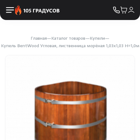
Пульты управления
КОНТАКТЫ
Освещение
Двери
Главная
Каталог товаров
Купели
Купель BentWood Угловая, лиственница морёная 1,03x1,03 H=1,0м
Дымоходы
Пиломатериалы
Купели
Облицовка и порталы
SPA-оборудование