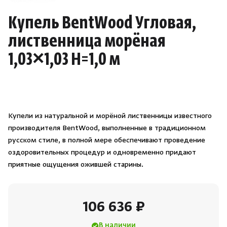
Душевые поддоны и системы слива
Купель BentWood Угловая,
лиственница морёная
Интерьер
1,03×1,03 H=1,0 м
Инфракрасные сауны
Лёдогенераторы
Купели из натуральной и морёной лиственницы известного
Пародушевые
производителя BentWood, выполненные в традиционном
русском стиле, в полной мере обеспечивают проведение
оздоровительных процедур и одновременно придают
Краны
приятные ощущения ожившей старины.
106 636 ₽
В наличии