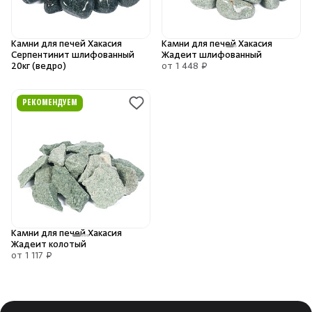
Камни для печей
Камни для печей Хакасия
Камни для печей Хакасия
Аксессуары
Серпентинит шлифованный
Жадеит шлифованный
20кг (ведро)
от 1 448 ₽
Комплектующие
Скрыть/по
Скрыть/по
РЕКОМЕНДУЕМ
Запчасти
Зарегистрироваться
Войти
На главную
Нет аккаунта?
Уже есть аккаунт?
Зарегистрироваться
Войти
Отопление
Для хаммама
Камни для печей Хакасия
Аксессуары для печей
Жадеит колотый
от 1 117 ₽
Ароматы