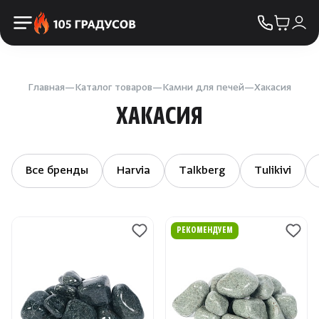
Пульты управления
КОНТАКТЫ
Освещение
Двери
Главная
Каталог товаров
Камни для печей
Хакасия
ХАКАСИЯ
Дымоходы
Пиломатериалы
Все бренды
Harvia
Talkberg
Tulikivi
Купели
РЕКОМЕНДУЕМ
Облицовка и порталы
SPA-оборудование