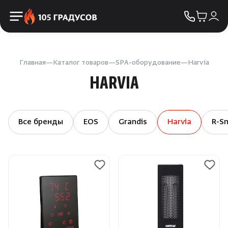
Пульты управления
КОНТАКТЫ
Освещение
Двери
Главная
Каталог товаров
SPA-оборудование
Harvia
HARVIA
Дымоходы
Пиломатериалы
Все бренды
EOS
Grandis
Harvia
R-S
Купели
Облицовка и порталы
SPA-оборудование