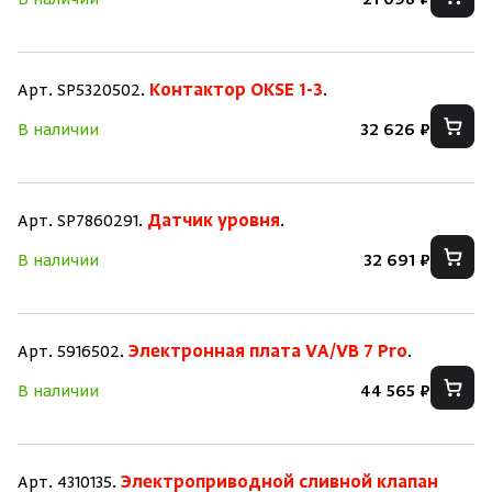
В наличии
21 098 ₽
Скрыть/по
Скрыть/по
Зарегистрироваться
Войти
На главную
Арт. SP5320502.
Контактор OKSE 1-3
.
В наличии
32 626 ₽
Нет аккаунта?
Уже есть аккаунт?
Зарегистрироваться
Войти
Арт. SP7860291.
Датчик уровня
.
В наличии
32 691 ₽
Арт. 5916502.
Электронная плата VA/VB 7 Pro
.
В наличии
44 565 ₽
Арт. 4310135.
Электроприводной сливной клапан