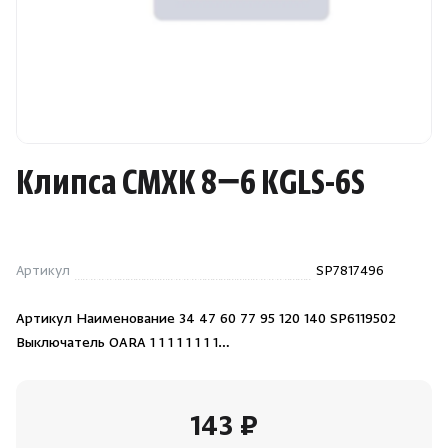
Камни для печей
Аксессуары
Комплектующие
Клипса CMXK 8−6 KGLS-6S
Запчасти
Отопление
Артикул
SP7817496
Для хаммама
Артикул Наименование 34 47 60 77 95 120 140 SP6119502
Выключатель OARA 1 1 1 1 1 1 1 1…
Аксессуары для печей
Ароматы
143 ₽