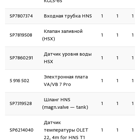
KGLS-6S
SP7807374
Входная трубка HNS
1
1
1
Клапан заливной
SP7819508
1
1
1
(
HSX)
Датчик уровня воды
SP7860291
1
1
1
HSX
Электронная плата
5 916 502
1
1
1
VA/VB 7 Pro
Шланг HNS
SP7319528
1
1
1
(
magn.valve — tank)
Датчик
SP6214040
температуры OLET
1
1
1
22, 4m for HNS T1