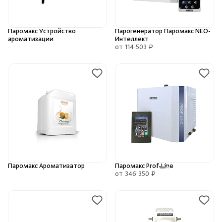
Камни для печей
Паромакс Устройство
Парогенератор Паромакс NEO-
Аксессуары
ароматизации
Интеллект
от 114 503 ₽
Комплектующие
Запчасти
Отопление
Для хаммама
Паромакс Ароматизатор
Паромакс Prof-Line
Аксессуары для печей
от 346 350 ₽
Ароматы