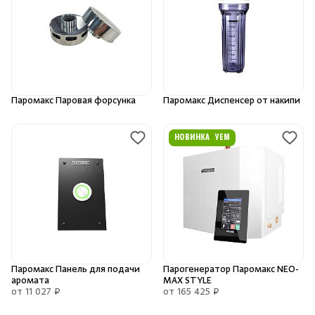
Душевые поддоны и системы слива
Скрыть/по
Скрыть/по
Интерьер
Зарегистрироваться
Войти
На главную
Инфракрасные сауны
Паромакс Паровая форсунка
Паромакс Диспенсер от накипи
Нет аккаунта?
Уже есть аккаунт?
Зарегистрироваться
Войти
Лёдогенераторы
РЕКОМЕНДУЕМ
НОВИНКА
Пародушевые
Краны
Паромакс Панель для подачи
Парогенератор Паромакс NEO-
аромата
MAX STYLE
от 11 027 ₽
от 165 425 ₽