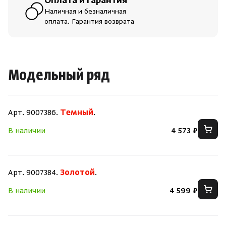
Оплата и гарантия
Наличная и безналичная
оплата. Гарантия возврата
Модельный ряд
Арт. 9007386.
Темный
.
В наличии
4 573 ₽
Скрыть/по
Скрыть/по
Зарегистрироваться
Войти
На главную
Арт. 9007384.
Золотой
.
Нет аккаунта?
Уже есть аккаунт?
Зарегистрироваться
Войти
В наличии
4 599 ₽