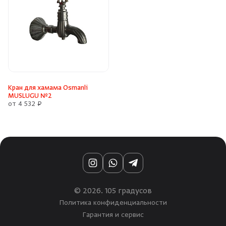
Кран для хамама Osmanli
MUSLUGU №2
от 4 532 ₽
Instagram
WhatsApp
Telegram
© 2026. 105 градусов
Политика конфиденциальности
Гарантия и сервис