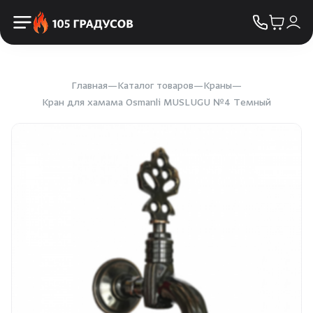
Пульты управления
КОНТАКТЫ
Освещение
Двери
Главная
Каталог товаров
Краны
Кран для хамама Osmanli MUSLUGU №4 Темный
Дымоходы
Пиломатериалы
Купели
Облицовка и порталы
SPA-оборудование