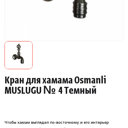
Камни для печей
Аксессуары
Комплектующие
Запчасти
Отопление
Кран для хамама Osmanli
Для хаммама
MUSLUGU № 4 Темный
Аксессуары для печей
Ароматы
Чтобы хамам выглядел по-восточному и его интерьер